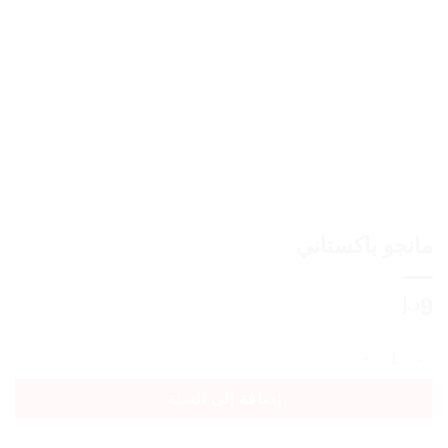
مانجو باكستاني
9
د.إ
كمية مانجو باكستاني
إضافة إلى السلة