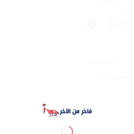
رمز المنتج:
kilo.1.205
التصنيف:
الفواكه
مراجعات (0)
منتجات ذات صلة