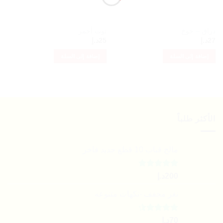
دراق – خوخ
توت أحمر
27
د.إ
25
د.إ
إضافة إلى السلة
إضافة إلى السلة
الأكثر طلباً
مالح قباب 10 قطع جديد فاخر
تم التقييم
200
د.إ
4.79
من 5
نغر مجفف -نكهات متنوعه
تم التقييم
70
د.إ