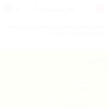
خطي
لمحتوى
We’re sorry, but your transaction failed to process. Please
try again or contact site support.
الأكثر طلباً
مالح قباب 10 قطع جديد فاخر
تم التقييم
200
د.إ
4.79
من 5
نغر مجفف -نكهات متنوعه